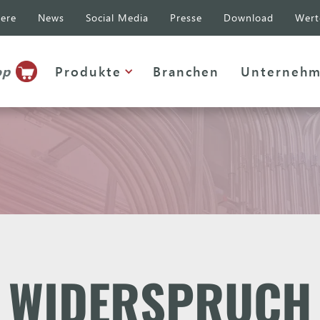
iere
News
Social Media
Presse
Download
Wert
op
Produkte
Branchen
Unterneh
WIDERSPRUCH