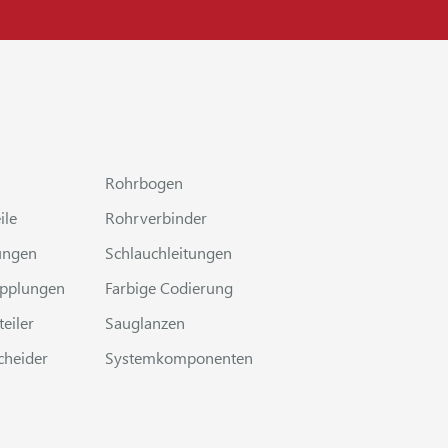
Rohrbogen
ile
Rohrverbinder
ungen
Schlauchleitungen
upplungen
Farbige Codierung
teiler
Sauglanzen
heider
Systemkomponenten