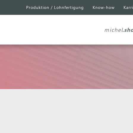
Produktion / Lohnfertigung
Know-how
Karr
michel
.sh