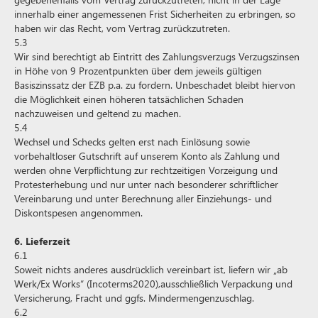
innerhalb einer angemessenen Frist Sicherheiten zu erbringen, so
haben wir das Recht, vom Vertrag zurückzutreten.
5.3
Wir sind berechtigt ab Eintritt des Zahlungsverzugs Verzugszinsen
in Höhe von 9 Prozentpunkten über dem jeweils gültigen
Basiszinssatz der EZB p.a. zu fordern. Unbeschadet bleibt hiervon
die Möglichkeit einen höheren tatsächlichen Schaden
nachzuweisen und geltend zu machen.
5.4
Wechsel und Schecks gelten erst nach Einlösung sowie
vorbehaltloser Gutschrift auf unserem Konto als Zahlung und
werden ohne Verpflichtung zur rechtzeitigen Vorzeigung und
Protesterhebung und nur unter nach besonderer schriftlicher
Vereinbarung und unter Berechnung aller Einziehungs- und
Diskontspesen angenommen.
6. Lieferzeit
6.1
Soweit nichts anderes ausdrücklich vereinbart ist, liefern wir „ab
Werk/Ex Works“ (Incoterms2020),ausschließlich Verpackung und
Versicherung, Fracht und ggfs. Mindermengenzuschlag.
6.2