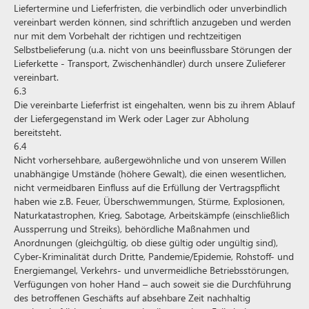
Liefertermine und Lieferfristen, die verbindlich oder unverbindlich
vereinbart werden können, sind schriftlich anzugeben und werden
nur mit dem Vorbehalt der richtigen und rechtzeitigen
Selbstbelieferung (u.a. nicht von uns beeinflussbare Störungen der
Lieferkette - Transport, Zwischenhändler) durch unsere Zulieferer
vereinbart.
6.3
Die vereinbarte Lieferfrist ist eingehalten, wenn bis zu ihrem Ablauf
der Liefergegenstand im Werk oder Lager zur Abholung
bereitsteht.
6.4
Nicht vorhersehbare, außergewöhnliche und von unserem Willen
unabhängige Umstände (höhere Gewalt), die einen wesentlichen,
nicht vermeidbaren Einfluss auf die Erfüllung der Vertragspflicht
haben wie z.B. Feuer, Überschwemmungen, Stürme, Explosionen,
Naturkatastrophen, Krieg, Sabotage, Arbeitskämpfe (einschließlich
Aussperrung und Streiks), behördliche Maßnahmen und
Anordnungen (gleichgültig, ob diese gültig oder ungültig sind),
Cyber-Kriminalität durch Dritte, Pandemie/Epidemie, Rohstoff- und
Energiemangel, Verkehrs- und unvermeidliche Betriebsstörungen,
Verfügungen von hoher Hand – auch soweit sie die Durchführung
des betroffenen Geschäfts auf absehbare Zeit nachhaltig